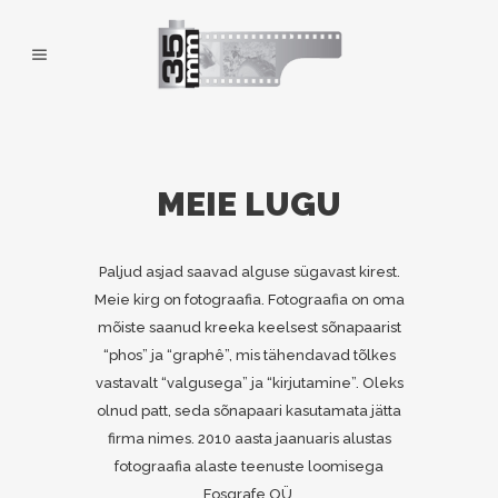
MEIE LUGU
Paljud asjad saavad alguse sügavast kirest.
Meie kirg on fotograafia. Fotograafia on oma
mõiste saanud kreeka keelsest sõnapaarist
“phos” ja “graphê”, mis tähendavad tõlkes
vastavalt “valgusega” ja “kirjutamine”.
Oleks
olnud patt, seda sõnapaari kasutamata jätta
firma nimes. 2010 aasta jaanuaris alustas
fotograafia alaste teenuste loomisega
Fosgrafe OÜ.