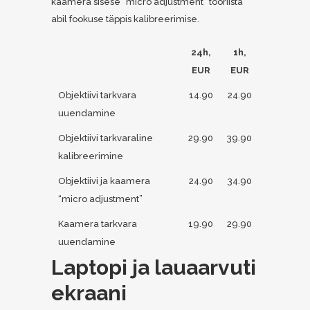
kaamera sisese “micro adjustment” tööriista
abil fookuse täppis kalibreerimise.
24h,
1h,
EUR
EUR
Objektiivi tarkvara
14.90
24.90
uuendamine
Objektiivi tarkvaraline
29.90
39.90
kalibreerimine
Objektiivi ja kaamera
24.90
34.90
“micro adjustment”
Kaamera tarkvara
19.90
29.90
uuendamine
Laptopi ja lauaarvuti
ekraani