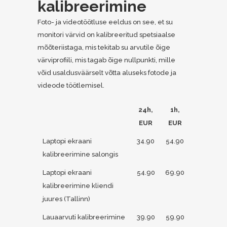
kalibreerimine
Foto- ja videotöötluse eeldus on see, et su
monitori värvid on kalibreeritud spetsiaalse
mõõteriistaga, mis tekitab su arvutile õige
värviprofiili, mis tagab õige nullpunkti, mille
võid usaldusväärselt võtta aluseks fotode ja
videode töötlemisel.
24h,
1h,
EUR
EUR
Laptopi ekraani
34.90
54.90
kalibreerimine salongis
Laptopi ekraani
54.90
69.90
kalibreerimine kliendi
juures (Tallinn)
Lauaarvuti kalibreerimine
39.90
59.90