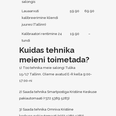
salongis
Lauaarvuti
59.90
69.90
kalibreerimine kliendi
juures (Tallinn)
Kalibraatori rentimine 24
19.90
–
tundi
Kuidas tehnika
meieni toimetada?
1) Too tehnika meie salongi Tulika
15/17 Tallinn. Oleme avatud E-R kella 9:00-
17:00-ni
2) Saada tehnika Smartpostiga Kristiine Keskuse
pakiautomaati (+372 5389 5283)
3) Saada tehnika Omniva Kristiine
keskuse pakiautomaati (+372 5389 5283)